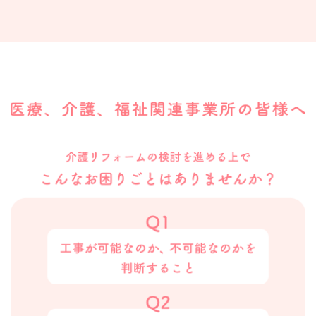
りの人生をより快適に、より楽しく過ごしていただく
とおばあちゃんのおかげなのです。私どもはこのコンサ
に、我々は何をして差し上げるべきか？
ートを提供するために、事業を行っている！と言っても
過言ではありません。
先輩方の大事な財産をどのように維持するのか？また、
どのように次の世代に引き継げるかという視点で、より
おじいちゃん、おばあちゃんがもう一度「元気にならな
よい提案を差し上げられるのか？に対して真剣に向き合
きゃ！！」と思うことを提供していきたいと願っており
わなければならないなと思っております。
ます。
この方々の為に『今の私に何が出来る？』…と自問をし
た時に、私の建築の知識と技術で人生の大先輩の方々
が、少しでも長い時間ご家庭において安全、安心、ポジ
ティブな生活が出来るように、高齢化社会特有の課題
（介護、空き家問題）を解決できる建築屋さんになろう
と思いました。