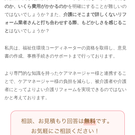
のか、いくら費用がかかるのか
を明確にすることが難しいの
近年、私はボランティア活動の一環としてプロの演奏家
ではないでしょうか？また、
介護にそこまで詳しくないリフ
を招き、介護施設を訪ねて「歌と演奏のプレゼント」を
ォーム業者さんと打ち合わせする際、もどかしさを感じるこ
しております。
と
はないでしょうか？
長年に渡り社会で活躍されたお年寄りが懐かしい唱歌や
私共は、福祉住環境コーディネーターの資格を取得し、意見
童謡に涙し、喜んで頂く光景を見て、まるで、自分の祖
書の作成、事務手続きのサポートまで行っております。
父母が喜んでくれているかのような気持ちになります。
より専門的な知識を持ったケアマネージャー様と連携するこ
またこの笑顔を見たい、この笑顔でい続けてもらいた
とで、ケアマネージャー様の負担を減らし、被介護者や介護
い。そう思と、この
演奏会
をずっと続けていかなくて
者にとってよりよい介護リフォームを実現できるのではない
は、と強く感じさせられます。
かと考えております。
幼いころから母に、「ご先祖様に感謝しなさい！」と言
われ続けておりましたが、今、我々がこうして暮らせる