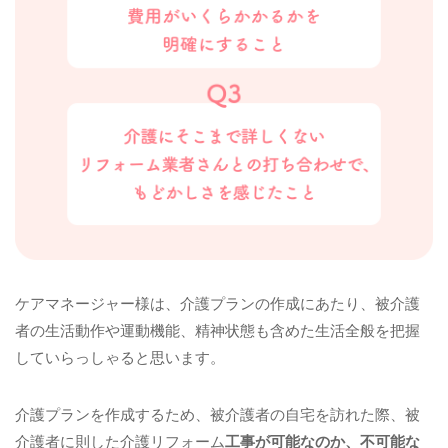
私の取り組む「介護リフォーム」は可能な限りご本人様
と面談を行い、体格を確認したり、率直な要望を引出
し、その人に最適なプランを提供する努力を計る事を第
一にしております。
1級建築士の資格はもとより、福祉住環境コーディネータ
ーの資格を取得し、様々な介護、障害の事例とそれに対
する住環境の改修に多く関わさせて頂き、皆様のお役に
立てたるのでは？と思っております。
また、介護保険の住宅改修助成や高齢者・障害者対象の
ケアマネージャー様は、介護プランの作成にあたり、被介護
助成事業に関する書類作成や申請請求まで全て代行して
者の生活動作や運動機能、精神状態も含めた生活全般を把握
行っております。窓口役所担当と話をすることも「最新
していらっしゃると思います。
の介護助成の勉強」の一環と考えおりますので、当然無
償で行っております。
介護プランを作成するため、被介護者の自宅を訪れた際、被
介護者に則した介護リフォーム
工事が可能なのか、不可能な