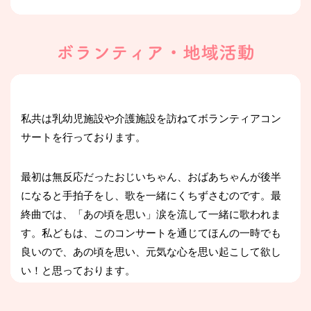
父は随分と耳が遠くなり、手術が不可能な場所に腫瘍が
でき、そう命が長くないことを知らされました。
母の認知症も少しずつ進んでいるようです。
私共は乳幼児施設や介護施設を訪ねてボランティアコン
健康であった頃には、介護なんて意識していませんでし
サートを行っております。
た。ただ今はもう少し長生きして欲しい。
最初は無反応だったおじいちゃん、おばあちゃんが後半
楽しく快適に生きて欲しい！
になると手拍子をし、歌を一緒にくちずさむのです。最
終曲では、「あの頃を思い」涙を流して一緒に歌われま
す。私どもは、このコンサートを通じてほんの一時でも
良いので、あの頃を思い、元気な心を思い起こして欲し
人生の先輩方は、この社会で十分にご活躍されてきまし
い！と思っております。
た。その生き様と社会で活躍され「今日」を我々に与え
てくださったことに畏敬の念を感じるに絶えません。残
この時代を平和に生きてこられたのは全ておじいちゃん