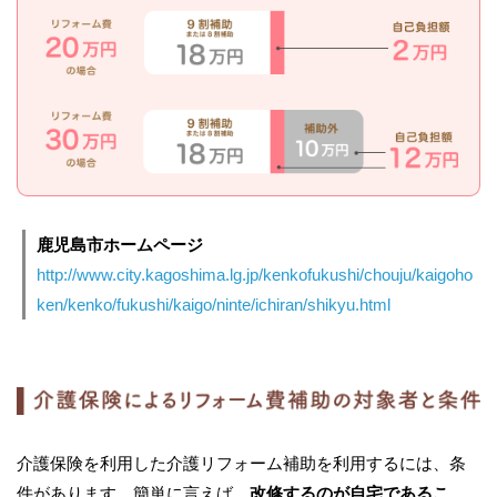
が、ダブルで助成金を申請する例が少なく、市対応者も
それぞれの立場で何度も質問をされ、修正を指摘されま
した。
このような場合は、介護保険が優先し、床の段差解消や
手すり設置は介護保険で、ユニットバスや洗面化粧台の
取替等の高額工事は障害者補助制度を使用するという事
になりました。
鹿児島市ホームページ
http://www.city.kagoshima.lg.jp/kenkofukushi/chouju/kaigoho
この許可承認を得るのに、3週間程度の時間を費やしてし
ken/kenko/fukushi/kaigo/ninte/ichiran/shikyu.html
まいましたが、施主様の「丈夫にゆっくり、じっくり施
工してほしい！」との意向を頂き、
当初工期を延長して
の着工となりました
。
(お客様とのイメージがしっかり共
有するまで着工しません。)
介護保険を利用した介護リフォーム補助を利用するには、条
工事期間中は、
ほぼ毎日施工状態を確認を頂き
、工程を
件があります。簡単に言えば、
改修するのが自宅であるこ