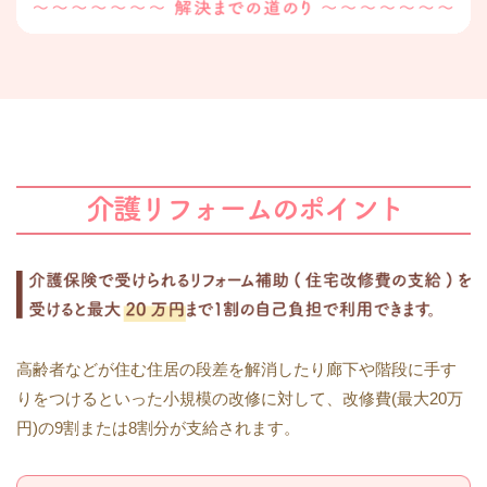
相談当初からご主人とは一度も面談できない中、病状と
現状を御家族の皆様から詳細に伺いプラン作成を
週に1
回、必ず2時間ほどの打合せ
を行いました。
この打合せは
10回以上、2ヶ月を超える打合せ時間
を費や
しました。
(時間をかけることで趣味嗜好、生活スタイル
が把握しやすくなります)
ほぼプランが決まり、見積金額
にご納得いただく頃に、
公共の補助制度の申請準備も同
時に行いました。
高齢者などが住む住居の段差を解消したり廊下や階段に手す
りをつけるといった小規模の改修に対して、改修費(最大20万
円)の9割または8割分が支給されます。
担当窓口の鹿児島市の介護保険課と障害福祉課
両方と
も、助成金を頂く事が出来る！
と言う事になりました