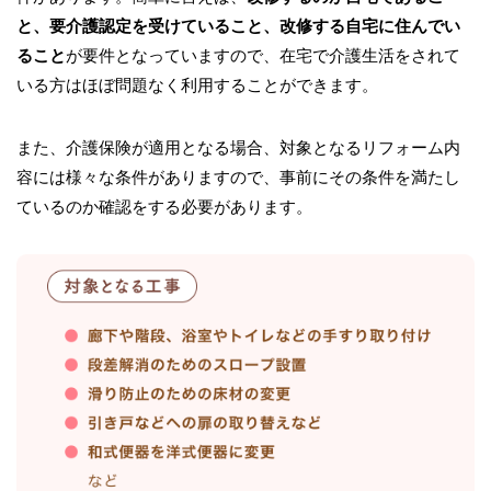
確認して施工を進行して行きましたので、工事途中によ
と、要介護認定を受けていること、改修する自宅に住んでい
くある
(話しやすい関係は施工中にも効果を発揮します。)
ること
が要件となっていますので、在宅で介護生活をされて
「言った。言わない。」や「こんな仕上げなるとは思わ
いる方はほぼ問題なく利用することができます。
なかった！」等が
全くありませんでした。
また、介護保険が適用となる場合、対象となるリフォーム内
容には様々な条件がありますので、事前にその条件を満たし
ているのか確認をする必要があります。
住みながらの大規模リフォームの中、お客様には
３か月近くの間、施工に対して多大なご協力を頂
き、無事引き渡すことが出来ました。完成後、入
院先から帰宅されたご主人様からも感謝のお言葉
を頂き、感無量でした。