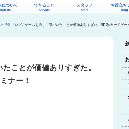
ちについて
できること
スタッフ
お役立ち
bout us
service
staff
blog
んの活動ブログ
/
ゲームを通して気づいたことが価値ありすぎた。SDGsカードゲー
いたことが価値ありすぎた。
セミナー！