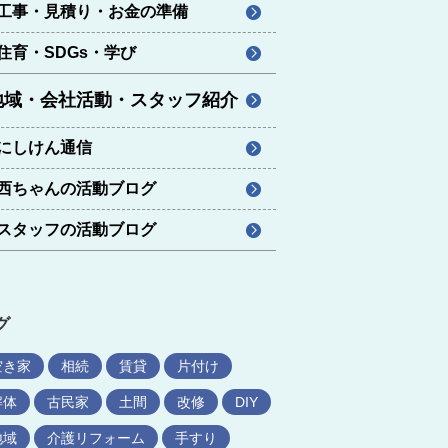
工事・見積り・お金の準備
住育・SDGs・学び
地域・会社活動・スタッフ紹介
にしけん通信
西ちゃんの活動ブログ
スタッフの活動ブログ
グ
空き家
相続
賃貸
片付け
解体
古民家
土間
改修
DIY
地域
介護リフォーム
手すり