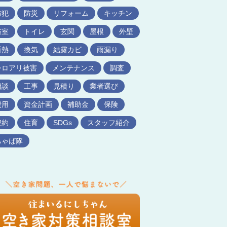
防犯
防災
リフォーム
キッチン
浴室
トイレ
玄関
屋根
外壁
断熱
換気
結露カビ
雨漏り
シロアリ被害
メンテナンス
調査
相談
工事
見積り
業者選び
費用
資金計画
補助金
保険
契約
住育
SDGs
スタッフ紹介
ちゃば隊