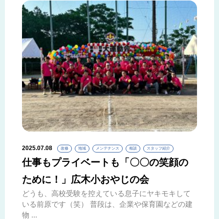
2025.07.08
改修
地域
メンテナンス
相談
スタッフ紹介
仕事もプライベートも「〇〇の笑顔の
ために！」広木小おやじの会
どうも、高校受験を控えている息子にヤキモキして
いる前原です（笑） 普段は、企業や保育園などの建
物 ...