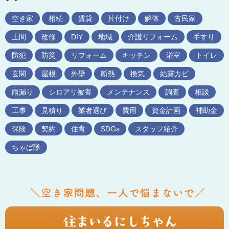
空き家
相続
賃貸
片付け
解体
古民家
土間
改修
DIY
地域
介護リフォーム
手すり
防犯
防災
リフォーム
キッチン
浴室
トイレ
玄関
屋根
外壁
断熱
換気
結露カビ
雨漏り
シロアリ被害
メンテナンス
調査
相談
工事
見積り
業者選び
費用
資金計画
補助金
保険
契約
住育
SDGs
スタッフ紹介
ちゃば隊