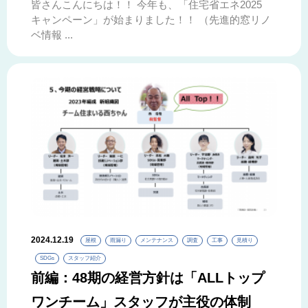
皆さんこんにちは！！ 今年も、「住宅省エネ2025
キャンペーン」が始まりました！！ （先進的窓リノ
ベ情報 ...
2024.12.19
屋根
雨漏り
メンテナンス
調査
工事
見積り
SDGs
スタッフ紹介
前編：48期の経営方針は「ALLトップ
ワンチーム」スタッフが主役の体制