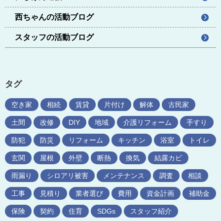
西ちゃんの活動ブログ
スタッフの活動ブログ
タグ
空き家
相続
賃貸
片付け
解体
古民家
土間
改修
DIY
地域
介護リフォーム
手すり
防犯
防災
リフォーム
キッチン
浴室
トイレ
玄関
屋根
外壁
断熱
換気
結露カビ
雨漏り
シロアリ被害
メンテナンス
調査
相談
工事
見積り
業者選び
費用
資金計画
補助金
保険
契約
住育
SDGs
スタッフ紹介