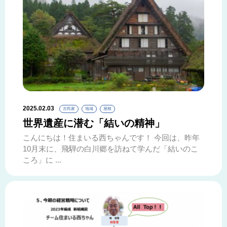
2025.02.03
古民家
地域
屋根
世界遺産に潜む「結いの精神」
こんにちは！住まいる西ちゃんです！ 今回は、昨年
10月末に、飛騨の白川郷を訪ねて学んだ「結いのこ
ころ」に ...