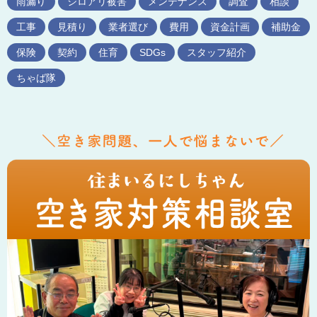
雨漏り
シロアリ被害
メンテナンス
調査
相談
工事
見積り
業者選び
費用
資金計画
補助金
保険
契約
住育
SDGs
スタッフ紹介
ちゃば隊