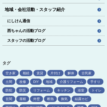
地域・会社活動・スタッフ紹介
にしけん通信
西ちゃんの活動ブログ
スタッフの活動ブログ
タグ
空き家
相続
賃貸
片付け
解体
古民家
土間
改修
DIY
地域
介護リフォーム
手すり
防犯
防災
リフォーム
キッチン
浴室
トイレ
玄関
屋根
外壁
断熱
換気
結露カビ