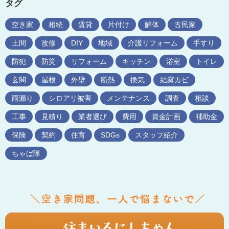
タグ
空き家
相続
賃貸
片付け
解体
古民家
土間
改修
DIY
地域
介護リフォーム
手すり
防犯
防災
リフォーム
キッチン
浴室
トイレ
玄関
屋根
外壁
断熱
換気
結露カビ
雨漏り
シロアリ被害
メンテナンス
調査
相談
工事
見積り
業者選び
費用
資金計画
補助金
保険
契約
住育
SDGs
スタッフ紹介
ちゃば隊