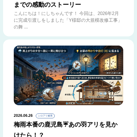
までの感動のストーリー
こんにちは！にしちゃんです！ 今回は、2026年2月
に完成引渡しをしました「Y様邸の大規模改修工事」
の舞 ...
2026.06.26
シロアリ被害
梅雨本番の鹿児島☔あの羽アリを見か
けたら！？