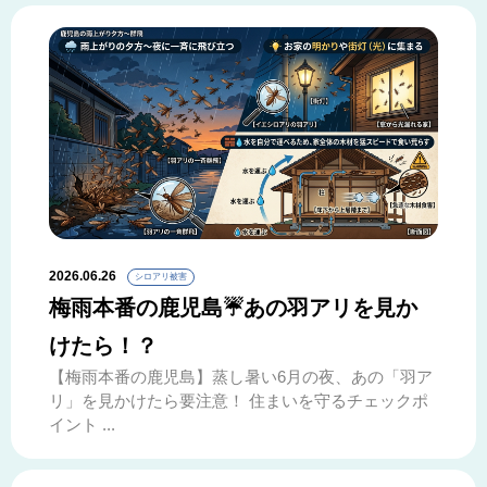
2026.06.26
シロアリ被害
梅雨本番の鹿児島☔あの羽アリを見か
けたら！？
【梅雨本番の鹿児島】蒸し暑い6月の夜、あの「羽ア
リ」を見かけたら要注意！ 住まいを守るチェックポ
イント ...