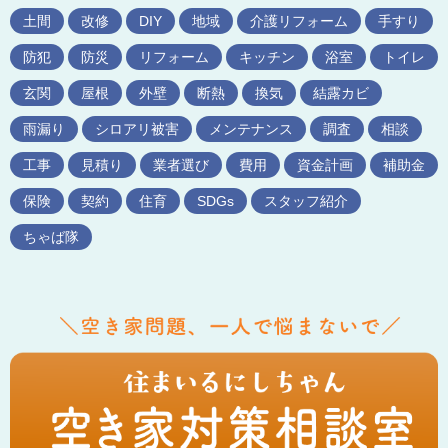
土間
改修
DIY
地域
介護リフォーム
手すり
防犯
防災
リフォーム
キッチン
浴室
トイレ
玄関
屋根
外壁
断熱
換気
結露カビ
雨漏り
シロアリ被害
メンテナンス
調査
相談
工事
見積り
業者選び
費用
資金計画
補助金
保険
契約
住育
SDGs
スタッフ紹介
ちゃば隊