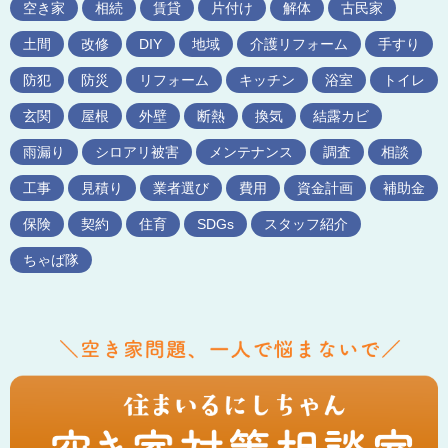
空き家
相続
賃貸
片付け
解体
古民家
土間
改修
DIY
地域
介護リフォーム
手すり
防犯
防災
リフォーム
キッチン
浴室
トイレ
玄関
屋根
外壁
断熱
換気
結露カビ
雨漏り
シロアリ被害
メンテナンス
調査
相談
工事
見積り
業者選び
費用
資金計画
補助金
保険
契約
住育
SDGs
スタッフ紹介
ちゃば隊