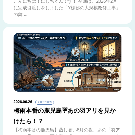
こんにちは！にしちゃんです！ 今回は、2026年2月
に完成引渡しをしました「Y様邸の大規模改修工事」
の舞 ...
2026.06.26
シロアリ被害
梅雨本番の鹿児島☔あの羽アリを見か
けたら！？
【梅雨本番の鹿児島】蒸し暑い6月の夜、あの「羽ア