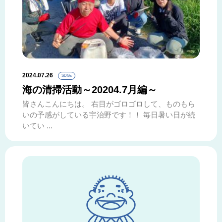
2024.07.26
SDGs
海の清掃活動～20204.7月編～
皆さんこんにちは。 右目がゴロゴロして、ものもら
いの予感がしている宇治野です！！ 毎日暑い日が続
いてい ...