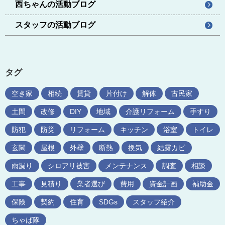
西ちゃんの活動ブログ
スタッフの活動ブログ
タグ
空き家
相続
賃貸
片付け
解体
古民家
土間
改修
DIY
地域
介護リフォーム
手すり
防犯
防災
リフォーム
キッチン
浴室
トイレ
玄関
屋根
外壁
断熱
換気
結露カビ
雨漏り
シロアリ被害
メンテナンス
調査
相談
工事
見積り
業者選び
費用
資金計画
補助金
保険
契約
住育
SDGs
スタッフ紹介
ちゃば隊