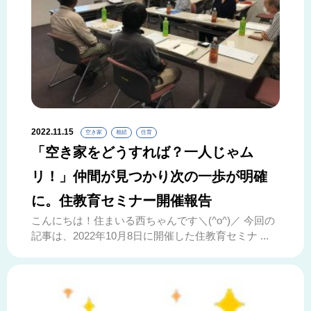
2022.11.15
空き家
相続
住育
「空き家をどうすれば？一人じゃム
リ！」仲間が見つかり次の一歩が明確
に。住教育セミナー開催報告
こんにちは！住まいる西ちゃんです＼(^o^)／ 今回の
記事は、2022年10月8日に開催した住教育セミナ ...