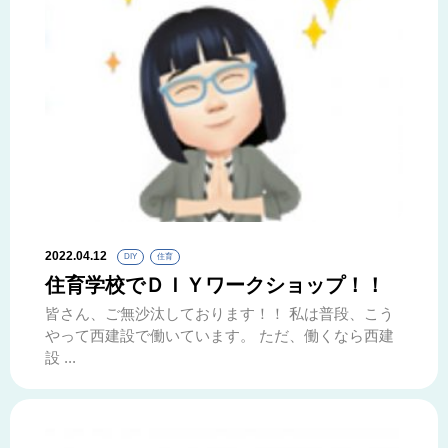
2022.04.12
DIY
住育
住育学校でＤＩＹワークショップ！！
皆さん、ご無沙汰しております！！ 私は普段、こう
やって西建設で働いています。 ただ、働くなら西建
設 ...