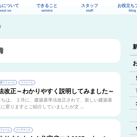
ちについて
できること
スタッフ
お役立ち
bout us
service
staff
blog
備
備
護リフォーム
リフォーム
法改正～わかりやすく説明してみました～
にちは。 ２月に、建築基準法改正されて、新しい建築基
に変りますとご紹介していましたが文 ...
フォーム
メンテナンス