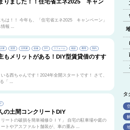
まりました！！住宅省エネ2025 キャン
ちは！！ 今年も、「住宅省エネ2025 キャンペーン」
 ...
き家
賃貸
古民家
改修
DIY
リフォーム
相談
費用
契約
主もメリットがある！DIY型賃貸借のすす
いる西ちゃんです！2024年全開スタートです！ さて、
 ...
タ
IY
んの土間コンクリートDIY
クリートの破損を簡単補修ＤＩＹ」 自宅の駐車場や庭の
ートやアスファルト舗装が、車の重み ...