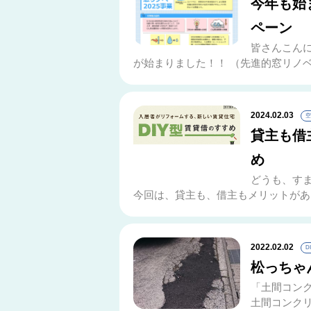
今年も始
ペーン
皆さんこんに
が始まりました！！ （先進的窓リノベ情報
2024.02.03
空
貸主も借
め
どうも、すま
今回は、貸主も、借主もメリットがある「
2022.02.02
D
松っちゃ
「土間コン
土間コンクリ