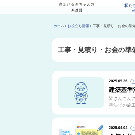
私た
a
ホーム
/
お役立ち情報
/
工事・見積り・お金の準
工事・見積り・お金の準
2025.05.26
介
建築基準
皆さんこん
準法での施工
2025.04.04
リ