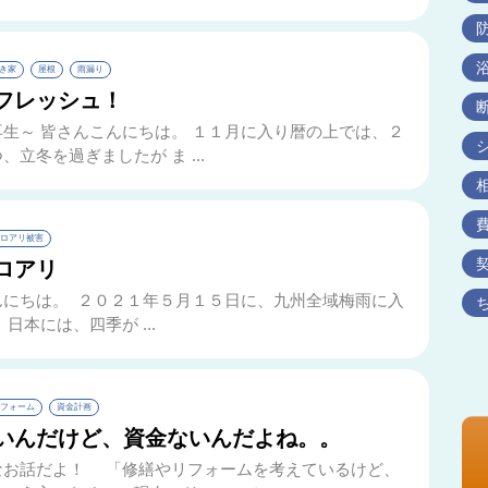
き家
屋根
雨漏り
フレッシュ！
生～ 皆さんこんにちは。 １１月に入り暦の上では、２
、立冬を過ぎましたが ま ...
ロアリ被害
ロアリ
んにちは。 ２０２１年５月１５日に、九州全域梅雨に入
日本には、四季が ...
フォーム
資金計画
いんだけど、資金ないんだよね。。
なお話だよ！ 「修繕やリフォームを考えているけど、