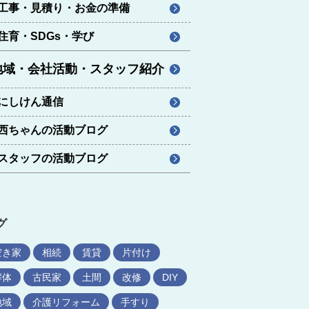
工事・見積り・お金の準備
住育・SDGs・学び
地域・会社活動・スタッフ紹介
にしけん通信
西ちゃんの活動ブログ
スタッフの活動ブログ
グ
空き家
相続
賃貸
片付け
解体
古民家
土間
改修
DIY
地域
介護リフォーム
手すり