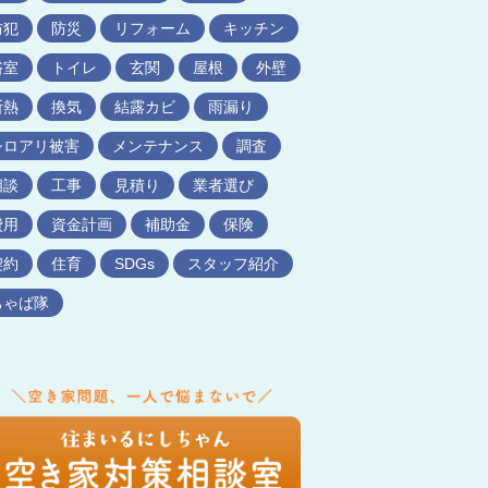
防犯
防災
リフォーム
キッチン
浴室
トイレ
玄関
屋根
外壁
断熱
換気
結露カビ
雨漏り
シロアリ被害
メンテナンス
調査
相談
工事
見積り
業者選び
費用
資金計画
補助金
保険
契約
住育
SDGs
スタッフ紹介
ちゃば隊