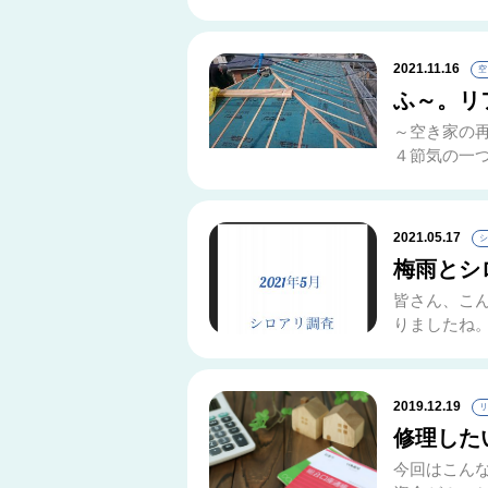
2021.11.16
空
ふ～。リ
～空き家の再
４節気の一つ
2021.05.17
シ
梅雨とシ
皆さん、こ
りましたね。 
2019.12.19
リ
修理した
今回はこん