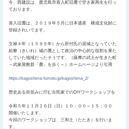
今、西建設は、鹿児島市喜入町旧麓で空き家再生を行っ
ております。
喜入旧麓は、２０１９年５月に日本遺産 構成文化財に
登録されいてます。
文禄４年（１５９５年）から肝付氏の居城となっていた
給黎（きいれ）城の麓として政治の中心的な役割を果た
していた地域だったそうです。（薩摩の武士が生きた町
～武家屋敷群「麓」を歩く～）ホームページより引用
https://kagoshima-fumoto.jp/kagoshima_2/
歴史ある街並みに佇む古民家でのDIYワークショップを
令和５年１１月２６日（日）１０：００～１５：００
開催いたします。
今回のワークショップは、三和土（たたき）を行いま
す。