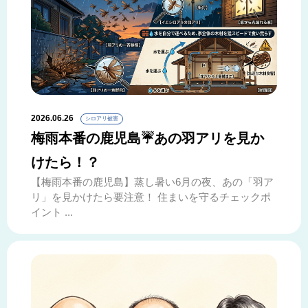
2026.06.26
シロアリ被害
梅雨本番の鹿児島☔あの羽アリを見か
けたら！？
【梅雨本番の鹿児島】蒸し暑い6月の夜、あの「羽ア
リ」を見かけたら要注意！ 住まいを守るチェックポ
イント ...