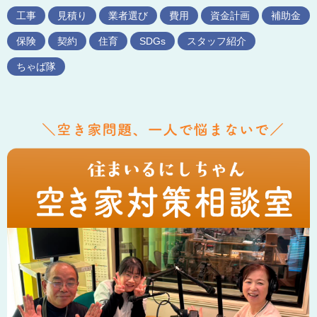
工事
見積り
業者選び
費用
資金計画
補助金
保険
契約
住育
SDGs
スタッフ紹介
ちゃば隊