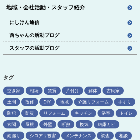
地域・会社活動・スタッフ紹介
にしけん通信
西ちゃんの活動ブログ
スタッフの活動ブログ
タグ
空き家
相続
賃貸
片付け
解体
古民家
土間
改修
DIY
地域
介護リフォーム
手すり
防犯
防災
リフォーム
キッチン
浴室
トイレ
玄関
屋根
外壁
断熱
換気
結露カビ
雨漏り
シロアリ被害
メンテナンス
調査
相談