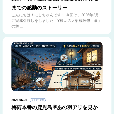
までの感動のストーリー
こんにちは！にしちゃんです！ 今回は、2026年2月
に完成引渡しをしました「Y様邸の大規模改修工事」
の舞 ...
2026.06.26
シロアリ被害
梅雨本番の鹿児島☔あの羽アリを見か