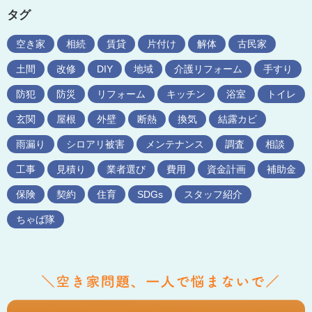
タグ
空き家
相続
賃貸
片付け
解体
古民家
土間
改修
DIY
地域
介護リフォーム
手すり
防犯
防災
リフォーム
キッチン
浴室
トイレ
玄関
屋根
外壁
断熱
換気
結露カビ
雨漏り
シロアリ被害
メンテナンス
調査
相談
工事
見積り
業者選び
費用
資金計画
補助金
保険
契約
住育
SDGs
スタッフ紹介
ちゃば隊