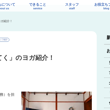
ちについて
できること
スタッフ
お役立ち
bout us
service
staff
blog
ヨガ紹介！
ッフ紹介
てく」のヨガ紹介！
務）を担