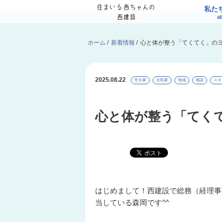
私た
a
ホーム
/
新着情報
/
心と体が整う「てくてく」の
2025.08.22
空き家
古民家
地域
相談
スタ
心と体が整う「てく
はじめまして！西建設で総務（経理事
当している森岡です^^