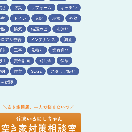
防犯
防災
リフォーム
キッチン
浴室
トイレ
玄関
屋根
外壁
断熱
換気
結露カビ
雨漏り
シロアリ被害
メンテナンス
調査
相談
工事
見積り
業者選び
費用
資金計画
補助金
保険
契約
住育
SDGs
スタッフ紹介
ちゃば隊