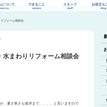
ちについて
できること
スタッフ
お役立ち
bout us
service
staff
blog
りリフォーム相談会
・水まわりリフォーム相談会
が、暑さ寒さも彼岸まで、、、。と言いますので