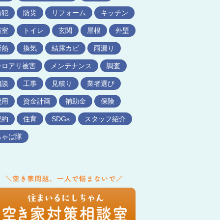
防犯
防災
リフォーム
キッチン
浴室
トイレ
玄関
屋根
外壁
断熱
換気
結露カビ
雨漏り
シロアリ被害
メンテナンス
調査
相談
工事
見積り
業者選び
費用
資金計画
補助金
保険
契約
住育
SDGs
スタッフ紹介
ちゃば隊