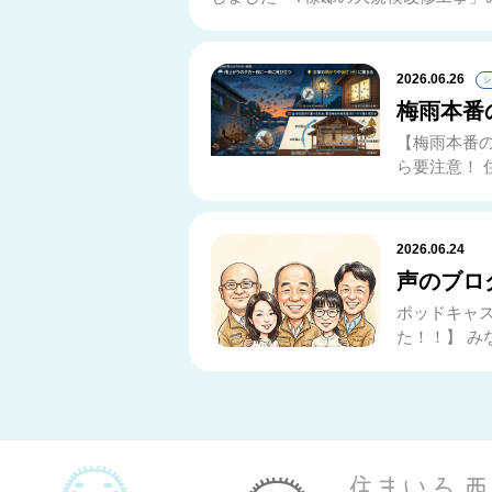
2026.06.26
シ
梅雨本番
【梅雨本番
ら要注意！ 
2026.06.24
声のブロ
ポッドキャ
た！！】 み