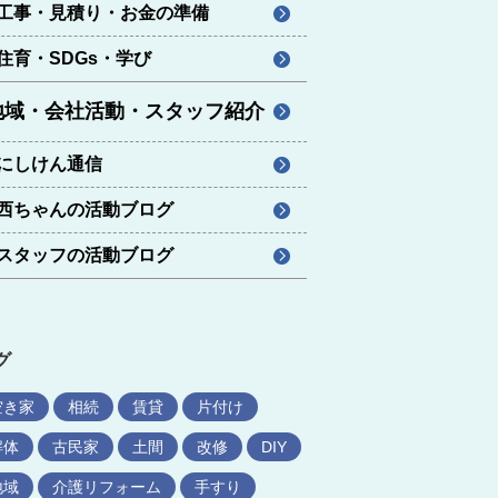
工事・見積り・お金の準備
住育・SDGs・学び
地域・会社活動・スタッフ紹介
にしけん通信
西ちゃんの活動ブログ
スタッフの活動ブログ
グ
空き家
相続
賃貸
片付け
解体
古民家
土間
改修
DIY
地域
介護リフォーム
手すり