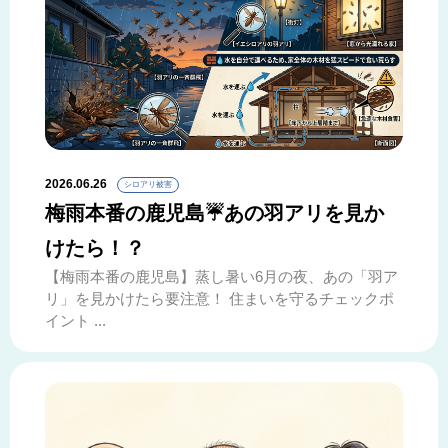
2026.06.26
シロアリ被害
梅雨本番の鹿児島☔あの羽アリを見か
けたら！？
【梅雨本番の鹿児島】蒸し暑い6月の夜、あの「羽ア
リ」を見かけたら要注意！ 住まいを守るチェックポ
イント ...