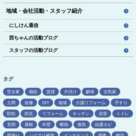
地域・会社活動・スタッフ紹介
にしけん通信
西ちゃんの活動ブログ
スタッフの活動ブログ
タグ
空き家
相続
賃貸
片付け
解体
古民家
土間
改修
DIY
地域
介護リフォーム
手すり
防犯
防災
リフォーム
キッチン
浴室
トイレ
玄関
屋根
外壁
断熱
換気
結露カビ
雨漏り
シロアリ被害
メンテナンス
調査
相談