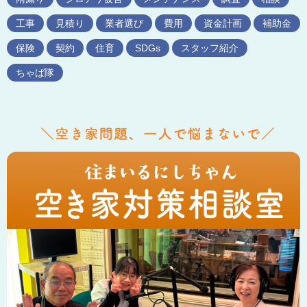
工事
見積り
業者選び
費用
資金計画
補助金
保険
契約
住育
SDGs
スタッフ紹介
ちゃば隊