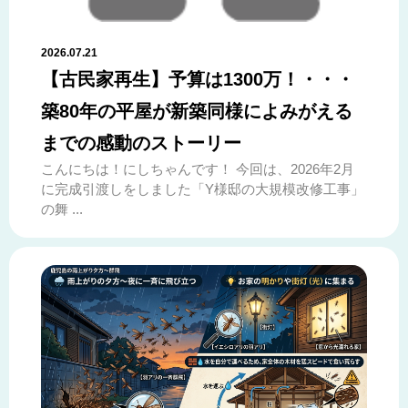
2026.07.21
【古民家再生】予算は1300万！・・・
築80年の平屋が新築同様によみがえる
までの感動のストーリー
こんにちは！にしちゃんです！ 今回は、2026年2月
に完成引渡しをしました「Y様邸の大規模改修工事」
の舞 ...