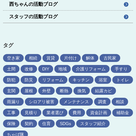
西ちゃんの活動ブログ
スタッフの活動ブログ
タグ
空き家
相続
賃貸
片付け
解体
古民家
土間
改修
DIY
地域
介護リフォーム
手すり
防犯
防災
リフォーム
キッチン
浴室
トイレ
玄関
屋根
外壁
断熱
換気
結露カビ
雨漏り
シロアリ被害
メンテナンス
調査
相談
工事
見積り
業者選び
費用
資金計画
補助金
保険
契約
住育
SDGs
スタッフ紹介
ちゃば隊