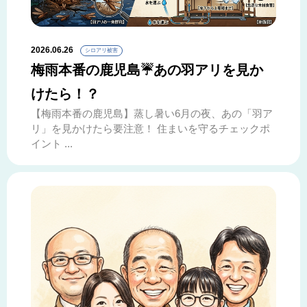
2026.06.26
シロアリ被害
梅雨本番の鹿児島☔あの羽アリを見か
けたら！？
【梅雨本番の鹿児島】蒸し暑い6月の夜、あの「羽ア
リ」を見かけたら要注意！ 住まいを守るチェックポ
イント ...