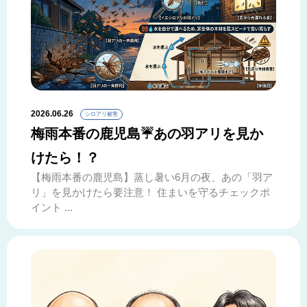
2026.06.26
シロアリ被害
梅雨本番の鹿児島☔あの羽アリを見か
けたら！？
【梅雨本番の鹿児島】蒸し暑い6月の夜、あの「羽ア
リ」を見かけたら要注意！ 住まいを守るチェックポ
イント ...