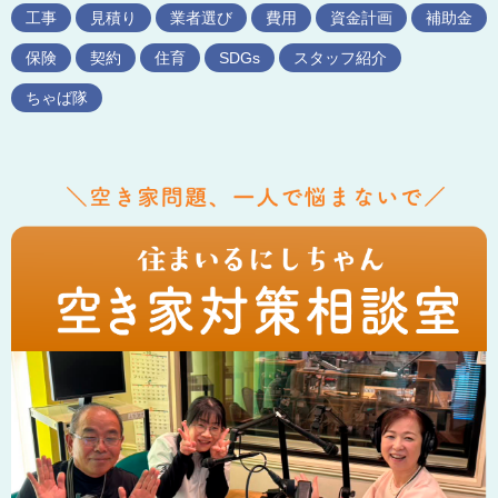
工事
見積り
業者選び
費用
資金計画
補助金
保険
契約
住育
SDGs
スタッフ紹介
ちゃば隊