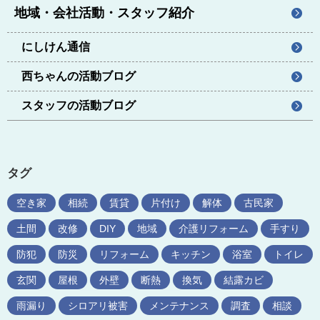
地域・会社活動・スタッフ紹介
にしけん通信
西ちゃんの活動ブログ
スタッフの活動ブログ
タグ
空き家
相続
賃貸
片付け
解体
古民家
土間
改修
DIY
地域
介護リフォーム
手すり
防犯
防災
リフォーム
キッチン
浴室
トイレ
玄関
屋根
外壁
断熱
換気
結露カビ
雨漏り
シロアリ被害
メンテナンス
調査
相談