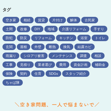
タグ
空き家
相続
賃貸
片付け
解体
古民家
土間
改修
DIY
地域
介護リフォーム
手すり
防犯
防災
リフォーム
キッチン
浴室
トイレ
玄関
屋根
外壁
断熱
換気
結露カビ
雨漏り
シロアリ被害
メンテナンス
調査
相談
工事
見積り
業者選び
費用
資金計画
補助金
保険
契約
住育
SDGs
スタッフ紹介
ちゃば隊