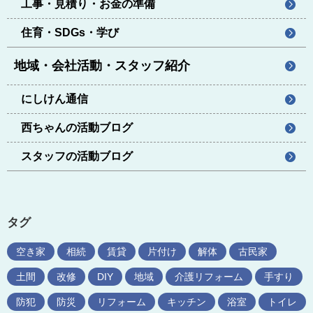
工事・見積り・お金の準備
住育・SDGs・学び
地域・会社活動・スタッフ紹介
にしけん通信
西ちゃんの活動ブログ
スタッフの活動ブログ
タグ
空き家
相続
賃貸
片付け
解体
古民家
土間
改修
DIY
地域
介護リフォーム
手すり
防犯
防災
リフォーム
キッチン
浴室
トイレ