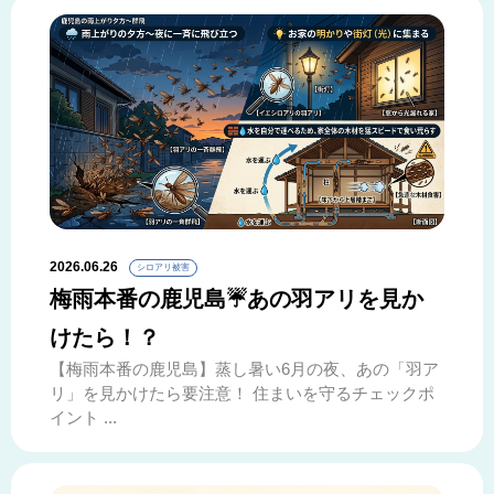
2026.06.26
シロアリ被害
梅雨本番の鹿児島☔あの羽アリを見か
けたら！？
【梅雨本番の鹿児島】蒸し暑い6月の夜、あの「羽ア
リ」を見かけたら要注意！ 住まいを守るチェックポ
イント ...