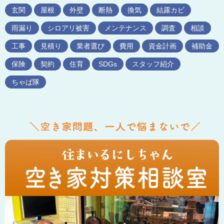
玄関
屋根
外壁
断熱
換気
結露カビ
雨漏り
シロアリ被害
メンテナンス
調査
相談
工事
見積り
業者選び
費用
資金計画
補助金
保険
契約
住育
SDGs
スタッフ紹介
ちゃば隊