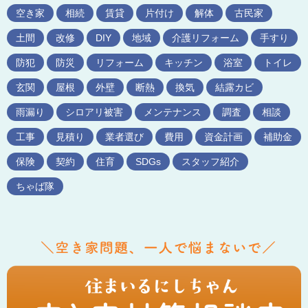
空き家
相続
賃貸
片付け
解体
古民家
土間
改修
DIY
地域
介護リフォーム
手すり
防犯
防災
リフォーム
キッチン
浴室
トイレ
玄関
屋根
外壁
断熱
換気
結露カビ
雨漏り
シロアリ被害
メンテナンス
調査
相談
工事
見積り
業者選び
費用
資金計画
補助金
保険
契約
住育
SDGs
スタッフ紹介
ちゃば隊