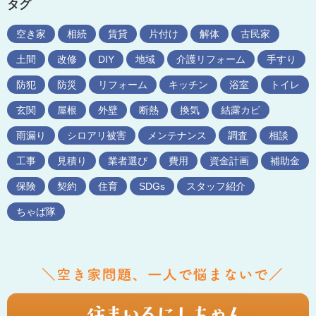
タグ
空き家
相続
賃貸
片付け
解体
古民家
土間
改修
DIY
地域
介護リフォーム
手すり
防犯
防災
リフォーム
キッチン
浴室
トイレ
玄関
屋根
外壁
断熱
換気
結露カビ
雨漏り
シロアリ被害
メンテナンス
調査
相談
工事
見積り
業者選び
費用
資金計画
補助金
保険
契約
住育
SDGs
スタッフ紹介
ちゃば隊